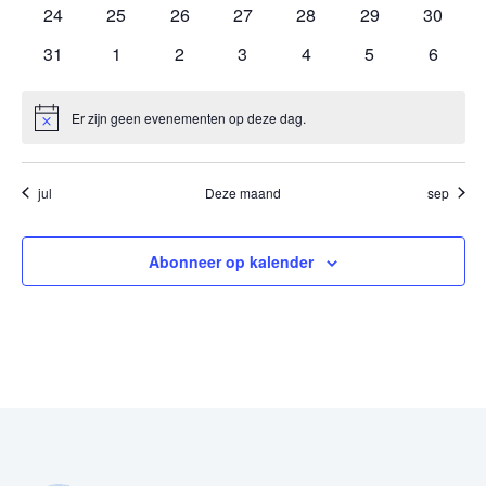
evenementen
evenementen
evenementen
evenementen
evenementen
evenementen
evenem
0
0
0
0
0
0
0
24
25
26
27
28
29
30
evenementen
evenementen
evenementen
evenementen
evenementen
evenementen
evenem
0
0
0
0
0
0
0
31
1
2
3
4
5
6
evenementen
evenementen
evenementen
evenementen
evenementen
evenementen
evenem
Er zijn geen evenementen op deze dag.
Bericht
jul
Deze maand
sep
Abonneer op kalender