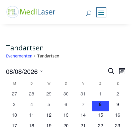
Tandartsen
Evenementen
Tandartsen
Evenementen
Evene
Ev
08/08/2026
Zoeken
Maan
we
Zoeke
Selecteer
nav
Kalender
en
M
MAANDAG
D
DINSDAG
W
WOENSDAG
D
DONDERDAG
V
VRIJDAG
Z
ZATERDAG
Z
ZONDA
een
van
weerg
0
0
0
0
0
0
0
27
28
29
30
31
1
2
datum.
Evenementen
naviga
evenementen
evenementen
evenementen
evenementen
evenementen
evenementen
evenem
0
0
0
0
0
0
0
3
4
5
6
7
8
9
evenementen
evenementen
evenementen
evenementen
evenementen
evenementen
evenem
0
0
0
0
0
0
0
10
11
12
13
14
15
16
evenementen
evenementen
evenementen
evenementen
evenementen
evenementen
evenem
0
0
0
0
0
0
0
17
18
19
20
21
22
23