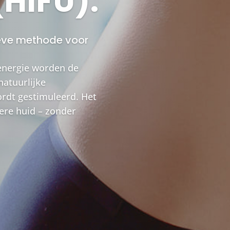
(HIFU).
ieve methode voor
energie worden de
atuurlijke
rdt gestimuleerd. Het
gere huid – zonder