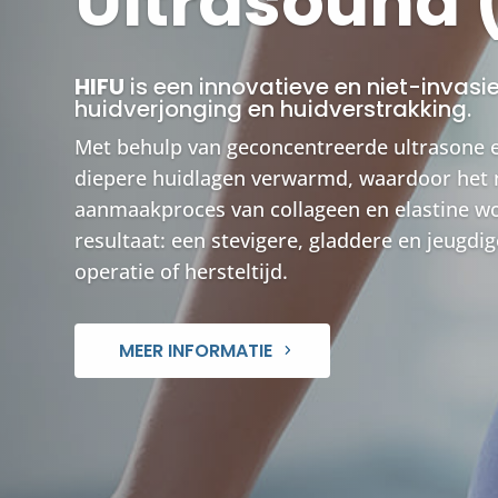
Ultrasound 
HIFU
is een innovatieve en niet-invas
huidverjonging en huidverstrakking.
Met behulp van geconcentreerde ultrasone 
diepere huidlagen verwarmd, waardoor het n
aanmaakproces van collageen en elastine wo
resultaat: een stevigere, gladdere en jeugdi
operatie of hersteltijd.
MEER INFORMATIE