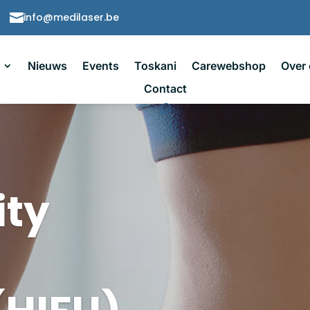

info@medilaser.be
Nieuws
Events
Toskani
Carewebshop
Over
Contact
ity