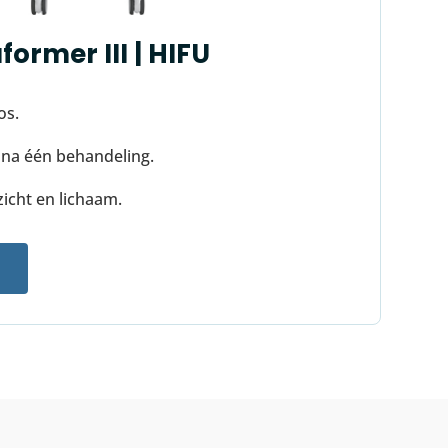
former III | HIFU
os.
 na één behandeling.
zicht en lichaam.