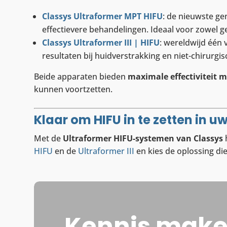
Classys Ultraformer MPT HIFU
: de nieuwste ge
effectievere behandelingen. Ideaal voor zowel g
Classys Ultraformer III | HIFU
:
wereldwijd één v
resultaten bij huidverstrakking en niet-chirurgisc
Beide apparaten bieden
maximale effectiviteit
kunnen voortzetten.
Klaar om HIFU in te zetten in uw
Met de
Ultraformer HIFU-systemen van Classys
h
HIFU
en de
Ultraformer III
en kies de oplossing die
Kennis mak