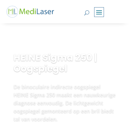
HEINE Sigma 250 |
Oogspiegel
De binoculaire indirecte oogspiegel
HEINE Sigma 250 maakt een nauwkeurige
diagnose eenvoudig. De lichtgewicht
oogspiegel gemonteerd op een bril biedt
tal van voordelen.