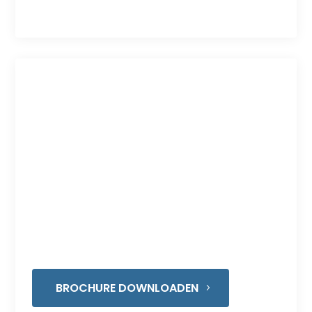
HEINE Sigma 250 |
Oogspiegel
De HEINE Sigma 250 is geschikt voor elke
pupilgrootte.
BROCHURE DOWNLOADEN