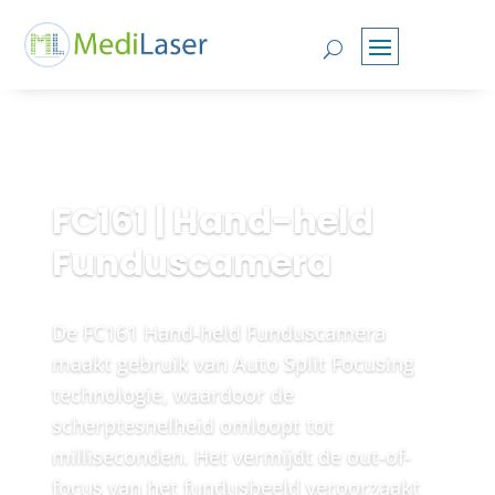
FC161 | Hand-held
Funduscamera
De FC161 Hand-held Funduscamera
maakt gebruik van Auto Split Focusing
technologie, waardoor de
scherptesnelheid omloopt tot
milliseconden. Het vermijdt de out-of-
focus van het fundusbeeld veroorzaakt