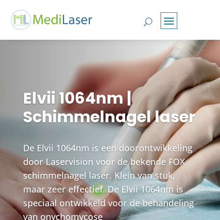
Elvii 1064nm |
Schimmelnagel laser
De Elvii 1064nm is een doorontwikkeling
door Laservision voor de bekende FOX
schimmelnagel laser. Klein van stuk,
maar zeer effectief. De Elvii 1064nm is
speciaal ontwikkeld voor de behandeling
van onychomycose