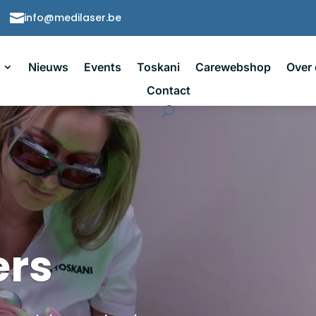

info@medilaser.be
Nieuws
Events
Toskani
Carewebshop
Over
Contact
ers