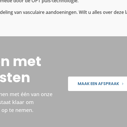
 mede door de OPT puls-technologie.
deling van vasculaire aandoeningen. Wilt u alles over dez
en met
isten
MAAK EEN AFSPRAAK
nnen met één van onze
staat klaar om
t op te nemen.