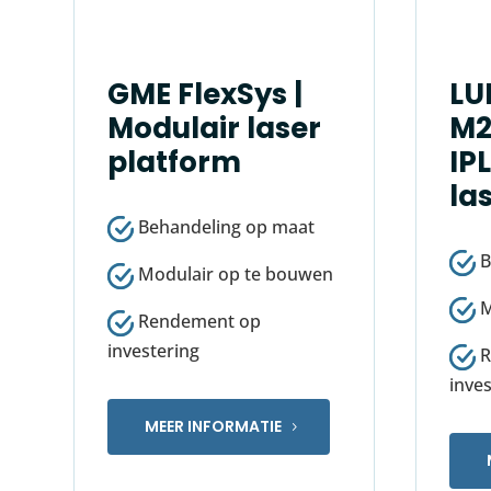
GME FlexSys |
LU
Modulair laser
M2
platform
IP
la
Behandeling op maat
B
Modulair op te bouwen
M
Rendement op
investering
R
inves
MEER INFORMATIE