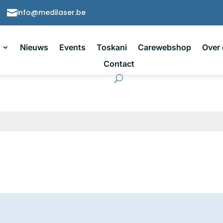

info@medilaser.be
Nieuws
Events
Toskani
Carewebshop
Over
Contact