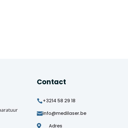
Contact
+3214 58 29 18

paratuur
info@medilaser.be

Adres
